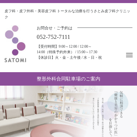
皮フ科・皮フ外科・美容皮フ科
トータルな治療を行うさとみ皮フ科クリニッ
ク
お問合せ・ご予約は
052-752-7111
【受付時間】9:00～12:00 / 12:00～
14:00（特殊予約外来） / 15:00～17:30
Tog
【休診日】火・金・土午後 / 水・日・祝
nav
整形外科合同駐車場のご案内