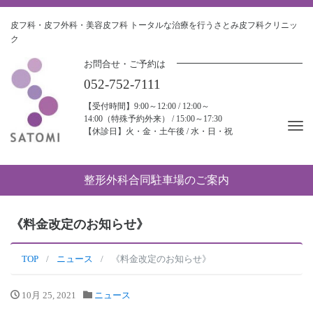
皮フ科・皮フ外科・美容皮フ科
トータルな治療を行うさとみ皮フ科クリニッ
ク
お問合せ・ご予約は
052-752-7111
【受付時間】9:00～12:00 / 12:00～
14:00（特殊予約外来） / 15:00～17:30
Tog
【休診日】火・金・土午後 / 水・日・祝
nav
整形外科合同駐車場のご案内
《料金改定のお知らせ》
TOP
ニュース
《料金改定のお知らせ》
10月 25, 2021
ニュース