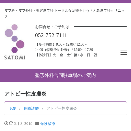
皮フ科・皮フ外科・美容皮フ科
トータルな治療を行うさとみ皮フ科クリニッ
ク
お問合せ・ご予約は
052-752-7111
【受付時間】9:00～12:00 / 12:00～
14:00（特殊予約外来） / 15:00～17:30
Tog
【休診日】火・金・土午後 / 水・日・祝
nav
整形外科合同駐車場のご案内
アトピー性皮膚炎
TOP
保険診療
アトピー性皮膚炎
6月 3, 2019
保険診療