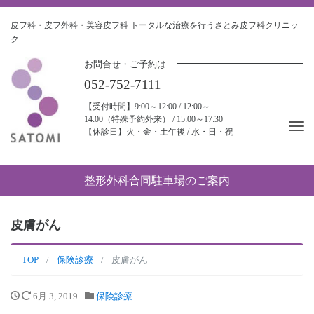
皮フ科・皮フ外科・美容皮フ科
トータルな治療を行うさとみ皮フ科クリニッ
ク
お問合せ・ご予約は
052-752-7111
【受付時間】9:00～12:00 / 12:00～
14:00（特殊予約外来） / 15:00～17:30
Tog
【休診日】火・金・土午後 / 水・日・祝
nav
整形外科合同駐車場のご案内
皮膚がん
TOP
保険診療
皮膚がん
6月 3, 2019
保険診療